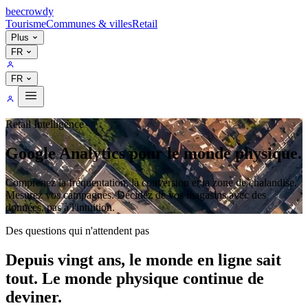
bee
crowdy
Tourisme
Communes & villes
Retail
Plus
FR
FR
Retail Intelligence
Google Analytics
pour le monde physique.
Comprenez la fréquentation, la conversion et la zone de chalandise.
Mesurez vos campagnes. Décidez de vos magasins avec des
données, pas à l'intuition.
Des questions qui n'attendent pas
Depuis vingt ans, le monde en ligne sait
tout. Le monde physique continue de
deviner.