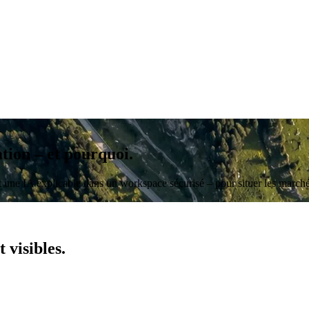
ation
– et pourquoi.
 une IA explicable dans un workspace sécurisé – pour situer les marchés
ct
visibles.