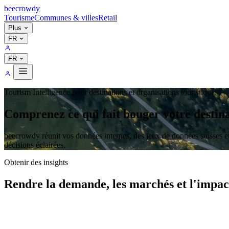
bee
crowdy
Tourisme
Communes & villes
Retail
Plus
FR
FR
Tourism Intelligence pour destinations et organisations touristiques
Comprenez ce qui fait bouger votre destin
bee
crowdy réunit vos données internes, des jeux de données suisses et
décisions éclairées.
Obtenir des insights
Rendre la demande, les marchés et l'impa