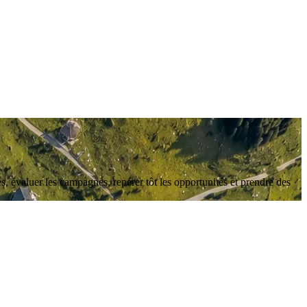
, évaluer les campagnes, repérer tôt les opportunités et prendre des